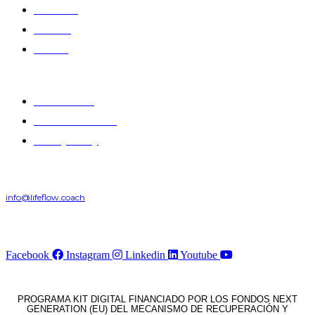
About me
Services
Contact
.
Accesibilidad
Política de cookies
Privacy Policy
Contact Us
info@lifeflow.coach
Follow us
Facebook
Instagram
Linkedin
Youtube
PROGRAMA KIT DIGITAL FINANCIADO POR LOS FONDOS NEXT
GENERATION (EU) DEL MECANISMO DE RECUPERACIÓN Y