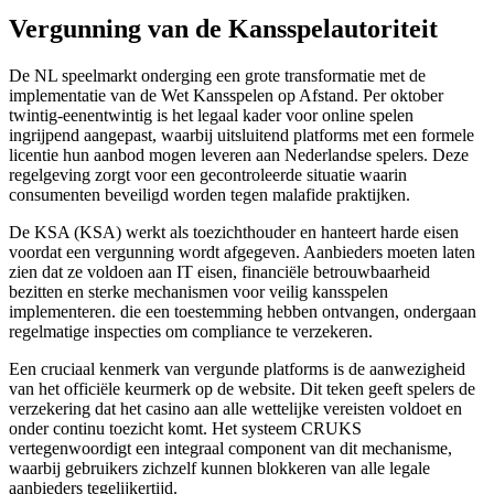
Vergunning van de Kansspelautoriteit
De NL speelmarkt onderging een grote transformatie met de
implementatie van de Wet Kansspelen op Afstand. Per oktober
twintig-eenentwintig is het legaal kader voor online spelen
ingrijpend aangepast, waarbij uitsluitend platforms met een formele
licentie hun aanbod mogen leveren aan Nederlandse spelers. Deze
regelgeving zorgt voor een gecontroleerde situatie waarin
consumenten beveiligd worden tegen malafide praktijken.
De KSA (KSA) werkt als toezichthouder en hanteert harde eisen
voordat een vergunning wordt afgegeven. Aanbieders moeten laten
zien dat ze voldoen aan IT eisen, financiële betrouwbaarheid
bezitten en sterke mechanismen voor veilig kansspelen
implementeren. die een toestemming hebben ontvangen, ondergaan
regelmatige inspecties om compliance te verzekeren.
Een cruciaal kenmerk van vergunde platforms is de aanwezigheid
van het officiële keurmerk op de website. Dit teken geeft spelers de
verzekering dat het casino aan alle wettelijke vereisten voldoet en
onder continu toezicht komt. Het systeem CRUKS
vertegenwoordigt een integraal component van dit mechanisme,
waarbij gebruikers zichzelf kunnen blokkeren van alle legale
aanbieders tegelijkertijd.