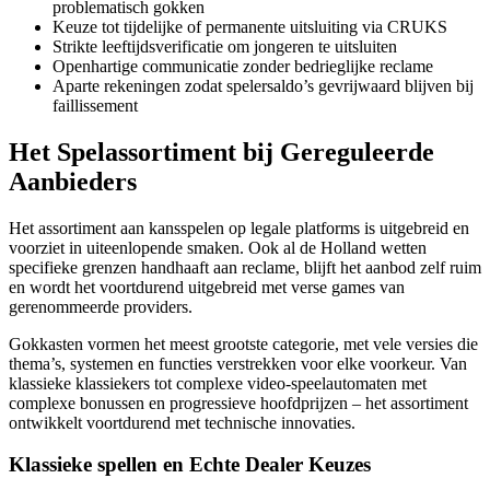
problematisch gokken
Keuze tot tijdelijke of permanente uitsluiting via CRUKS
Strikte leeftijdsverificatie om jongeren te uitsluiten
Openhartige communicatie zonder bedrieglijke reclame
Aparte rekeningen zodat spelersaldo’s gevrijwaard blijven bij
faillissement
Het Spelassortiment bij Gereguleerde
Aanbieders
Het assortiment aan kansspelen op legale platforms is uitgebreid en
voorziet in uiteenlopende smaken. Ook al de Holland wetten
specifieke grenzen handhaaft aan reclame, blijft het aanbod zelf ruim
en wordt het voortdurend uitgebreid met verse games van
gerenommeerde providers.
Gokkasten vormen het meest grootste categorie, met vele versies die
thema’s, systemen en functies verstrekken voor elke voorkeur. Van
klassieke klassiekers tot complexe video-speelautomaten met
complexe bonussen en progressieve hoofdprijzen – het assortiment
ontwikkelt voortdurend met technische innovaties.
Klassieke spellen en Echte Dealer Keuzes