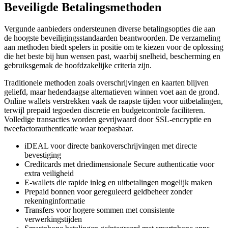
Beveiligde Betalingsmethoden
Vergunde aanbieders ondersteunen diverse betalingsopties die aan
de hoogste beveiligingsstandaarden beantwoorden. De verzameling
aan methoden biedt spelers in positie om te kiezen voor de oplossing
die het beste bij hun wensen past, waarbij snelheid, bescherming en
gebruiksgemak de hoofdzakelijke criteria zijn.
Traditionele methoden zoals overschrijvingen en kaarten blijven
geliefd, maar hedendaagse alternatieven winnen voet aan de grond.
Online wallets verstrekken vaak de raapste tijden voor uitbetalingen,
terwijl prepaid tegoeden discretie en budgetcontrole faciliteren.
Volledige transacties worden gevrijwaard door SSL-encryptie en
tweefactorauthenticatie waar toepasbaar.
iDEAL voor directe bankoverschrijvingen met directe
bevestiging
Creditcards met driedimensionale Secure authenticatie voor
extra veiligheid
E-wallets die rapide inleg en uitbetalingen mogelijk maken
Prepaid bonnen voor gereguleerd geldbeheer zonder
rekeninginformatie
Transfers voor hogere sommen met consistente
verwerkingstijden