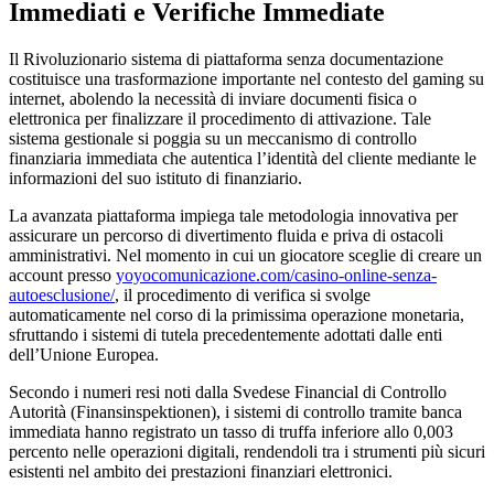
Immediati e Verifiche Immediate
Il Rivoluzionario sistema di piattaforma senza documentazione
costituisce una trasformazione importante nel contesto del gaming su
internet, abolendo la necessità di inviare documenti fisica o
elettronica per finalizzare il procedimento di attivazione. Tale
sistema gestionale si poggia su un meccanismo di controllo
finanziaria immediata che autentica l’identità del cliente mediante le
informazioni del suo istituto di finanziario.
La avanzata piattaforma impiega tale metodologia innovativa per
assicurare un percorso di divertimento fluida e priva di ostacoli
amministrativi. Nel momento in cui un giocatore sceglie di creare un
account presso
yoyocomunicazione.com/casino-online-senza-
autoesclusione/
, il procedimento di verifica si svolge
automaticamente nel corso di la primissima operazione monetaria,
sfruttando i sistemi di tutela precedentemente adottati dalle enti
dell’Unione Europea.
Secondo i numeri resi noti dalla Svedese Financial di Controllo
Autorità (Finansinspektionen), i sistemi di controllo tramite banca
immediata hanno registrato un tasso di truffa inferiore allo 0,003
percento nelle operazioni digitali, rendendoli tra i strumenti più sicuri
esistenti nel ambito dei prestazioni finanziari elettronici.