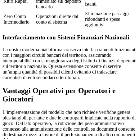
Ritiri Rapidi
immediato sul deposito
istanti
bancario
Eliminazione passaggi
Zero Conto
Operazioni dirette dal
ridondanti e spese
Intermediario
conto al sistema
aggiuntivi
Interfacciamento con Sistemi Finanziari Nazionali
La nostra moderna piattaforma conserva interfacciamenti funzionanti
con i maggiori circuiti bancari del territorio, assicurando
interoperabilità con la maggioranza degli istituti di finanziari operanti
sul territorio nazionale. Questa estensione consente di servire
un’ampia quantità di possibili clienti evitando di tralasciare
correntisti di enti secondari o territoriali.
Vantaggi Operativi per Operatori e
Giocatori
L’implementazione del modello che non richiede verifiche genera
plus tangibili per tutte e due le controparti implicate nella rapporto di
gioco. Dal lato operativo, la riduzione del peso amministrativo
connesso alla amministrazione delle controlli su documenti consente
di destinare mezzi a favore di il perfezionamento di altri componenti