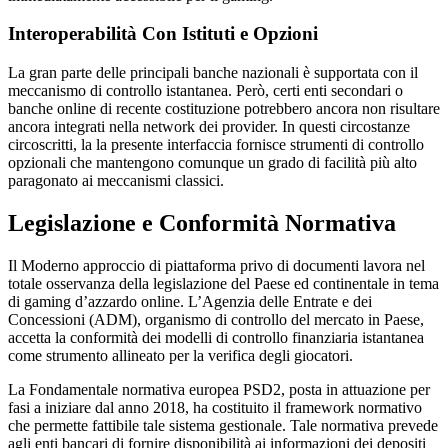
Interoperabilità Con Istituti e Opzioni
La gran parte delle principali banche nazionali è supportata con il
meccanismo di controllo istantanea. Però, certi enti secondari o
banche online di recente costituzione potrebbero ancora non risultare
ancora integrati nella network dei provider. In questi circostanze
circoscritti, la la presente interfaccia fornisce strumenti di controllo
opzionali che mantengono comunque un grado di facilità più alto
paragonato ai meccanismi classici.
Legislazione e Conformità Normativa
Il Moderno approccio di piattaforma privo di documenti lavora nel
totale osservanza della legislazione del Paese ed continentale in tema
di gaming d’azzardo online. L’Agenzia delle Entrate e dei
Concessioni (ADM), organismo di controllo del mercato in Paese,
accetta la conformità dei modelli di controllo finanziaria istantanea
come strumento allineato per la verifica degli giocatori.
La Fondamentale normativa europea PSD2, posta in attuazione per
fasi a iniziare dal anno 2018, ha costituito il framework normativo
che permette fattibile tale sistema gestionale. Tale normativa prevede
agli enti bancari di fornire disponibilità ai informazioni dei depositi