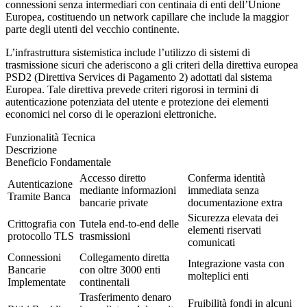
connessioni senza intermediari con centinaia di enti dell’Unione
Europea, costituendo un network capillare che include la maggior
parte degli utenti del vecchio continente.
L’infrastruttura sistemistica include l’utilizzo di sistemi di
trasmissione sicuri che aderiscono a gli criteri della direttiva europea
PSD2 (Direttiva Services di Pagamento 2) adottati dal sistema
Europea. Tale direttiva prevede criteri rigorosi in termini di
autenticazione potenziata del utente e protezione dei elementi
economici nel corso di le operazioni elettroniche.
Funzionalità Tecnica
Descrizione
Beneficio Fondamentale
Accesso diretto
Conferma identità
Autenticazione
mediante informazioni
immediata senza
Tramite Banca
bancarie private
documentazione extra
Sicurezza elevata dei
Crittografia con
Tutela end-to-end delle
elementi riservati
protocollo TLS
trasmissioni
comunicati
Connessioni
Collegamento diretta
Integrazione vasta con
Bancarie
con oltre 3000 enti
molteplici enti
Implementate
continentali
Trasferimento denaro
Fruibilità fondi in alcuni