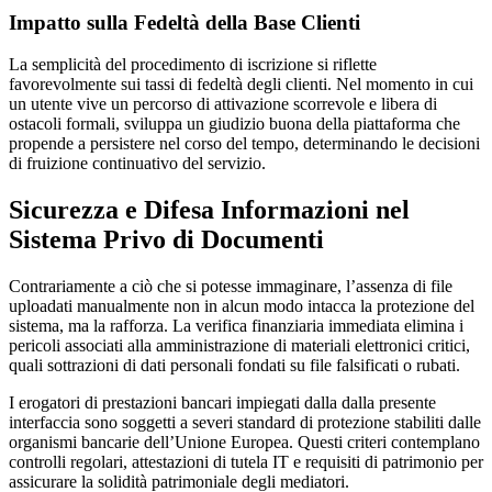
Impatto sulla Fedeltà della Base Clienti
La semplicità del procedimento di iscrizione si riflette
favorevolmente sui tassi di fedeltà degli clienti. Nel momento in cui
un utente vive un percorso di attivazione scorrevole e libera di
ostacoli formali, sviluppa un giudizio buona della piattaforma che
propende a persistere nel corso del tempo, determinando le decisioni
di fruizione continuativo del servizio.
Sicurezza e Difesa Informazioni nel
Sistema Privo di Documenti
Contrariamente a ciò che si potesse immaginare, l’assenza di file
uploadati manualmente non in alcun modo intacca la protezione del
sistema, ma la rafforza. La verifica finanziaria immediata elimina i
pericoli associati alla amministrazione di materiali elettronici critici,
quali sottrazioni di dati personali fondati su file falsificati o rubati.
I erogatori di prestazioni bancari impiegati dalla dalla presente
interfaccia sono soggetti a severi standard di protezione stabiliti dalle
organismi bancarie dell’Unione Europea. Questi criteri contemplano
controlli regolari, attestazioni di tutela IT e requisiti di patrimonio per
assicurare la solidità patrimoniale degli mediatori.