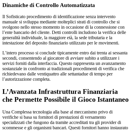
Dinamiche di Controllo Automatizzata
Il Sofisticato procedimento di identificazione senza intervento
manuale si sviluppa mediante molteplici strati di controllo che si
svolgono nello stesso momento in occasione di la connessione con
l’ente bancario del cliente. Detti controlli includono la verifica delle
generalità individuale, la maggiore età, la sede tributaria e la
intestazione del deposito finanziario utilizzato per le movimenti.
L’intero processo si conclude tipicamente entro dai trenta ai sessanta
secondi, consentendo al giocatore di avviare subito a utilizzare i
servizi forniti dalla interfaccia. Questo rappresenta un avanzamento
sostanziale in confronto ai tradizionali procedimenti di verifica che
richiedevano dalle ventiquattro alle settantadue di tempo per
l’autorizzazione completa.
L’Avanzata Infrastruttura Finanziaria
che Permette Possibile il Gioco Istantaneo
Una Complessa tecnologia alla base al meccanismo privo di
verifiche si basa su fornitori di prestazioni di versamento
specializzati che fungono da tramite accreditati tra gli provider di
scommesse e gli organismi bancari. Questi fornitori hanno instaurato