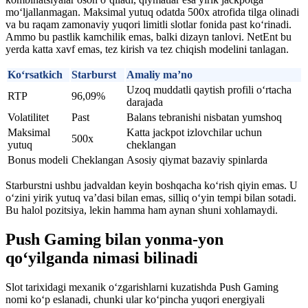
mo‘ljallanmagan. Maksimal yutuq odatda 500x atrofida tilga olinadi
va bu raqam zamonaviy yuqori limitli slotlar fonida past ko‘rinadi.
Ammo bu pastlik kamchilik emas, balki dizayn tanlovi. NetEnt bu
yerda katta xavf emas, tez kirish va tez chiqish modelini tanlagan.
Ko‘rsatkich
Starburst
Amaliy ma’no
Uzoq muddatli qaytish profili o‘rtacha
RTP
96,09%
darajada
Volatilitet
Past
Balans tebranishi nisbatan yumshoq
Maksimal
Katta jackpot izlovchilar uchun
500x
yutuq
cheklangan
Bonus modeli
Cheklangan
Asosiy qiymat bazaviy spinlarda
Starburstni ushbu jadvaldan keyin boshqacha ko‘rish qiyin emas. U
o‘zini yirik yutuq va’dasi bilan emas, silliq o‘yin tempi bilan sotadi.
Bu halol pozitsiya, lekin hamma ham aynan shuni xohlamaydi.
Push Gaming bilan yonma-yon
qo‘yilganda nimasi bilinadi
Slot tarixidagi mexanik o‘zgarishlarni kuzatishda Push Gaming
nomi ko‘p eslanadi, chunki ular ko‘pincha yuqori energiyali