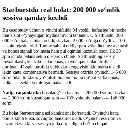
Starburstda real holat: 200 000 so‘mlik
sessiya qanday kechdi
Bu case study uchun o‘yinchi sifatida 34 yoshli, haftasiga bir necha
marta slot o‘ynaydigan foydalanuvchi tanlandi. U Starburstni 200
000 so‘m balans bilan ochdi, stavkani 2 000 so‘mga qo‘ydi va 100
ta spin rejasini oldi. Tanlov sababi oddiy: past volatilitet, tez aylanish
va bonus signali bo‘lmasa ham pul oqimini kuzatish oson. Ilk 30
spin ichida balans sekin qisqardi, chunki Starburstning asosiy
mexanikasi yirik sakrashlar emas, mayda qaytishlar atrofida
qurilgan. 47-spin atrofida yulduzlar kengayishi ikki marta tushdi,
lekin katta kombinatsiya bermadi. Sessiya oxirida o‘yinchi 146 000
so‘m bilan to‘xtadi: yo‘qotish bor, ammo bu qo‘pol zarba emas,
balki asta-sekin yemirilgan balans edi.
Natija raqamlarda:
boshlang‘ich balans — 200 000 so‘m; stavka
— 2 000 so‘m; kuzatilgan spin — 100; yakuniy balans — 146 000
so‘m.
Bu holat Starburstning asl xarakterini ko‘rsatadi. O‘yinchi katta
bonus kutib kirsa, sovuqroq taassurot oladi. O‘yinchi esa ritm va
nazorat izlab kirsa, sessiya juda o‘qiladigan bo‘lib chiqadi.