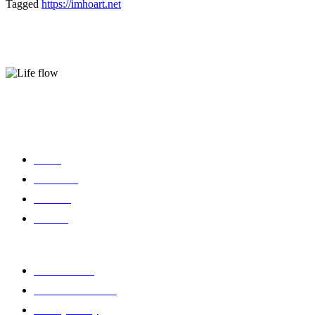
Tagged
https://imhoart.net
Important Links
Home
About me
Services
Contact
.
Accesibilidad
Política de cookies
Privacy Policy