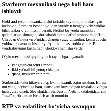
Starburst mexanikasi nega hali ham
ishlaydi
Hold-and-respin mexanizmi slot tarixida keyinroq ommalashgan
bo‘lsa-da, Starburst boshqa yo‘ldan yuradi: u kengayuvchi wildlar
bilan tezkor o‘yin hissini beradi. NetEnt bu yerda murakkab
qatlamlar qo‘shmagan, shu sababli ekran darhol tushunarli bo‘ladi.
Chapdan o‘ngga va o‘ngdan chapga yutuq chiziqlari, kengayuvchi
yulduzlar, qayta tushishlar yo‘q — hammasi sodda va tez. Bu
yondashuvning kuchi ham, cheklovi ham shu yerda.
O‘yin mexanikasi quyidagi uch tayanchga suyanadi:
kengayuvchi wild simboli;
ikki yo‘nalishli yutuq chiziqlari;
qisqa, uzluksiz spin ritmi.
Starburstda katta hikoya yo‘q, lekin mexanik oqim ravshan. Bu esa
uni yangi o‘yinchiga ham, statistikani kuzatadigan foydalanuvchiga
ham qulay qiladi. Shu jihatdan Starburstni NetEnt katalogidagi eng
“toza” tajribalardan biri deb atash mumkin.
RTP va volatilitet bo‘yicha sovuqqon